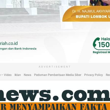
laimer
Home
Home
Home 2
Home 3
Home 4
Home 5
Home 6
Homep
ADVERTISEMENT
 – Video
Iklan
News
Pedoman Pemberitaan Media Siber
Privacy Policy
Re