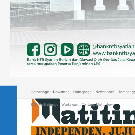
A homepage section
Blog
Contact
Depan Matitinews
Disc
Homepage – Newsmag
Homepage – Newspaper
Homepage
SOP Perlindungan Wartawan
Tentang MatitiNews