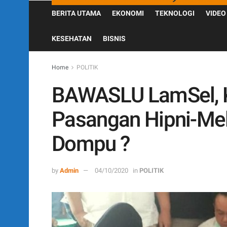
BERITA UTAMA
EKONOMI
TEKNOLOGI
VIDEO
KESEHATAN
BISNIS
Home
POLITIK
BAWASLU LamSel, 
Pasangan Hipni-Mel
Dompu ?
by
Admin
04/10/2020
in
POLITIK