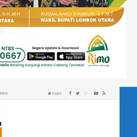
age – Blog
daksi
Login