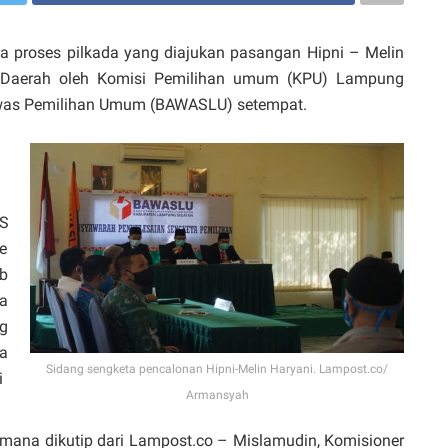
 proses pilkada yang diajukan pasangan Hipni – Melin
a Daerah oleh Komisi Pemilihan umum (KPU) Lampung
gawas Pemilihan Umum (BAWASLU) setempat.
S
e
b
a
g
a
Sidang sengketa pencalonan Hipni-Melin Haryani. Lampost.co/
i
Armansyah
mana dikutip dari Lampost.co – Mislamudin, Komisioner