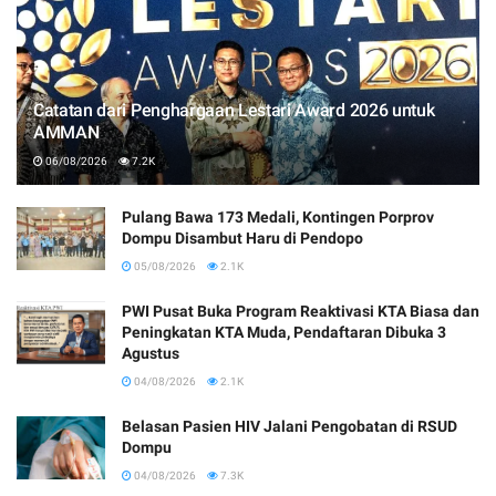
Catatan dari Penghargaan Lestari Award 2026 untuk
AMMAN
06/08/2026
7.2K
Pulang Bawa 173 Medali, Kontingen Porprov
Dompu Disambut Haru di Pendopo
05/08/2026
2.1K
PWI Pusat Buka Program Reaktivasi KTA Biasa dan
Peningkatan KTA Muda, Pendaftaran Dibuka 3
Agustus
04/08/2026
2.1K
Belasan Pasien HIV Jalani Pengobatan di RSUD
Dompu
04/08/2026
7.3K